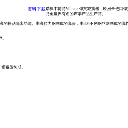
资料下载
瑞典韦博特Vibratec弹簧减震器，欧洲全
乃至世界有名的声学产品生产商。
供了较高的振动隔离功能。由高拉力钢制成的弹簧，由304不锈钢丝网制成
尼。
。铝辊压制成。