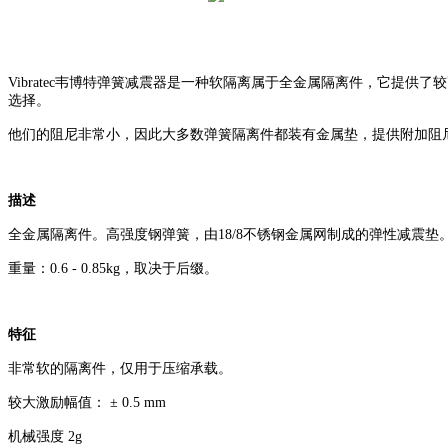
Vibratec韦博特弹簧减震器是一种软隔离属于全金属隔离件，它提
选择。
他们的阻尼非常小，因此大多数弹簧隔离件都装有金属垫，提供附加阻
描述
全金属隔离件。高强度钢弹簧，由18/8不锈钢
金属网制成的弹性减震垫
重量：0.6 - 0.85kg，取决于后缀。
特征
非常软的隔离件，仅用于压缩承载。
较大激励幅值： ± 0.5 mm
机械强度 2g