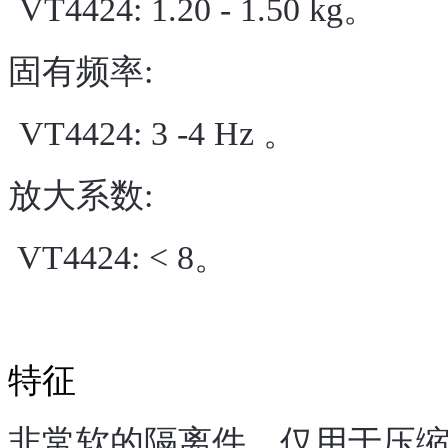
VT442
4
: 1.20 - 1.50 kg。
固有频率:
VT442
4
:
3
-
4
Hz 。
放大系数:
VT442
4
: <
8
。
特征
非常软的隔离
件，仅
用于压