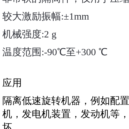
较大激励振幅:±1
mm
机械强度:
2 g
温度范围:
-90
℃
至
+300
℃
应用
隔离低速旋转机
器
，
例
如
配
机，发电机
装置
，发动机等
坏
。