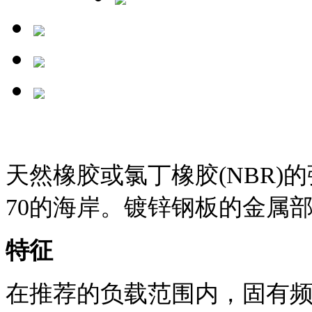
天然橡胶或氯丁橡胶
(NBR
70的海岸。镀锌钢板的金属
特征
在
推荐的负载范围
内
，
固有