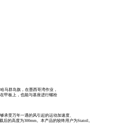
SO挂巴哈马群岛旗，在墨西哥湾作业，
接在甲板上，也能与基座进行螺栓
计，能够承受万年一遇的风引起的运动加速度、
后的高度为300mm。本产品的
较
终用户为Statoil。