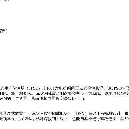
稿等）
gensen浮式生产储油船（FPSO）上160T发电机组的三点式弹性悬浮。该FP
的风、浪、潮要求。该AVM减震台的谐振频率设计为12Hz，既能直接焊
M的上层放置，从而使其内置高度降低130mm。
ge）的三点弹性悬浮式减震台，该AVM按照挪威船级社（DNV）海洋工程标准设
振频率设计为12Hz，既能焊接到甲板上。也能与基座进行螺栓连接。其加载