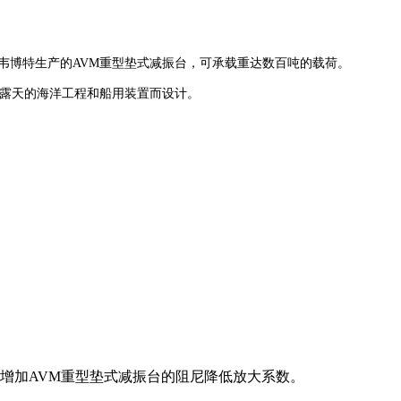
tec韦博特生产的AVM重型垫式减振台，可承载重达数百吨的载荷。
台专为露天的海洋工程和船用装置而设计。
增加AVM重型垫式减振台的阻尼
降低放大系数。