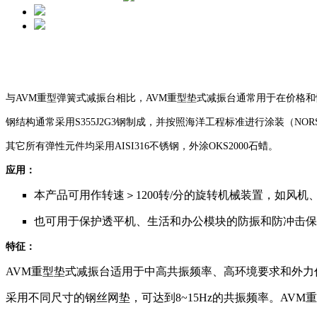
与AVM重型弹簧式减振台相比，
AVM重型垫式减振台通常用于在价格
钢结构通常采用S355J2G3钢制成，并按照海洋工程标准进行涂装（NORSOK 
其它所有弹性元件均采用AISI316不锈钢，外涂OKS2000石蜡。
应用：
本产品可用作转速＞1200转/分的旋转机械装置，如风
也可用于保护透平机、生活和办公模块的防振和防冲击保
特征：
AVM重型垫式减振台适用于中高共振频率、高环境要
求和外力
采用不同尺寸的钢丝网垫，可达到8~15Hz的共振频率。
AVM