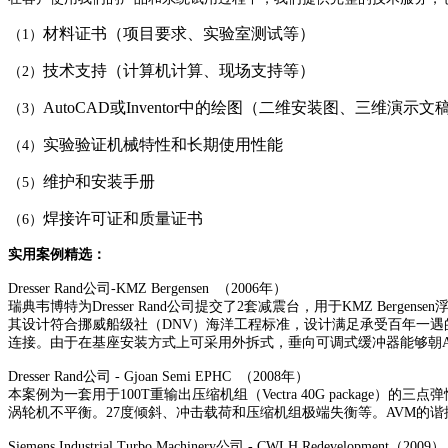
材料证书（项目要求、实验室测试等）
（1）
技术支持（计算机计算、现场支持等）
（2）
AutoCAD或Inventor中的绘图（二维安装图、三维演示文
（3）
实验验证机械特性和长期使用性能
（4）
维护和安装手册
（5）
焊接许可证和质量证书
（6）
实用案例精选：
Dresser Rand公司-KMZ Bergensen （2006年）
瑞典韦博特为Dresser Rand公司提交了2套减震台，用于KMZ Ber
其设计符合挪威船级社（DNV）海洋工程标准，设计满足承受百年一遇
连接。由于在基座安装方式上可采用外拆式，垂向可调式缓冲器能够朝AV
Dresser Rand公司 - Gjoan Semi EPHC （2008年）
本案例为一套用于100T重输出压缩机组（Vectra 40G packa
涡轮机不平衡。27度倾斜、冲击载荷和压缩机组极端失衡等。AVM的谐
Siemens Industrial Turbo Machinery公司 - CWLH Redevelopment（2009）